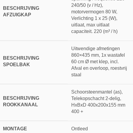
240/50 (v / Hz),
BESCHRIJVING
motorvermogen 80 W,
AFZUIGKAP
Verlichting 1 x 25 (W),
uitlaat, max uitlaat
capaciteit. 220 (m³ / h)
Uitwendige afmetingen
860×435 mm, 1x wastafel
BESCHRIJVING
60 cm Ø met klep, incl.
SPOELBAK
Afval en overloop, roestvrij
staal
Schoorsteenmantel (as),
BESCHRIJVING
Telekopschacht 2-delig,
ROOKKANAAL
HxBxD 400x200x155 mm
400 +
MONTAGE
Ontleed