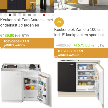
Keukenblok Faro Antraciet met
-7%
onderkast 3 x laden en
Keukenblok Zamora 100 cm
bovenkast 100 x 60 cm OPTI-
Incl. E-kookplaat en spoelbak
€
489.00
0103
incl. BTW
HRG-1229
TOEVOEGEN AAN
€
575.00
€
620.00
WINKELWAGEN
incl. BTW
TOEVOEGEN AAN
WINKELWAGEN