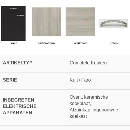
ARTIKELTYP
Complete Keuken
SERIE
Kult / Faro
Oven,, keramische
INBEGREPEN
kookplaat,
ELEKTRISCHE
Afzuigkap, ingebouwde
APPARATEN
koelkast