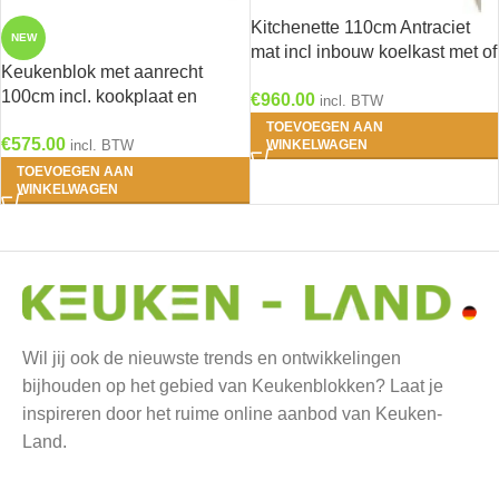
Kitchenette 110cm Antraciet
NEW
mat incl inbouw koelkast met of
Keukenblok met aanrecht
zonder wandkasten RAI-1047
100cm incl. kookplaat en
€
960.00
incl. BTW
koelkast RAI-8855
TOEVOEGEN AAN
€
575.00
incl. BTW
WINKELWAGEN
TOEVOEGEN AAN
WINKELWAGEN
Wil jij ook de nieuwste trends en ontwikkelingen
bijhouden op het gebied van Keukenblokken? Laat je
inspireren door het ruime online aanbod van Keuken-
Land.