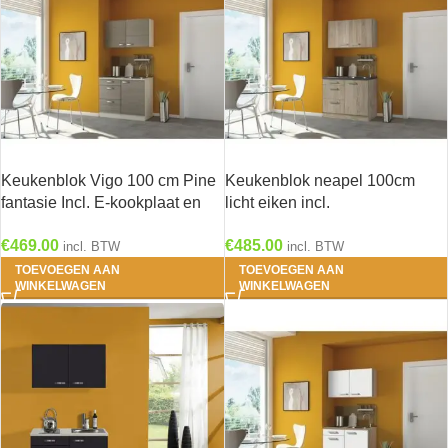
Keukenblok Vigo 100 cm Pine
Keukenblok neapel 100cm
fantasie Incl. E-kookplaat en
licht eiken incl.
spoelbak HRG-8229
Inbouwapparatuur HRG-240
€
469.00
€
485.00
incl. BTW
incl. BTW
TOEVOEGEN AAN
TOEVOEGEN AAN
WINKELWAGEN
WINKELWAGEN