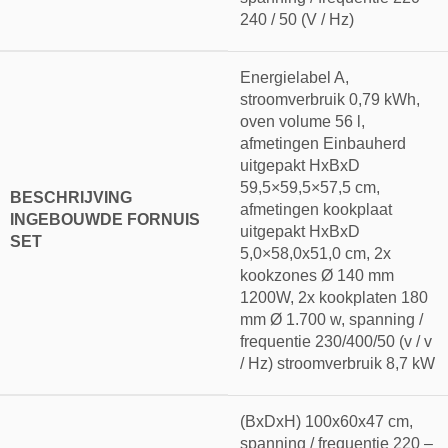
240 / 50 (V / Hz)
Energielabel A,
stroomverbruik 0,79 kWh,
oven volume 56 l,
afmetingen Einbauherd
uitgepakt HxBxD
59,5×59,5×57,5 cm,
BESCHRIJVING
afmetingen kookplaat
INGEBOUWDE FORNUIS
uitgepakt HxBxD
SET
5,0×58,0x51,0 cm, 2x
kookzones Ø 140 mm
1200W, 2x kookplaten 180
mm Ø 1.700 w, spanning /
frequentie 230/400/50 (v / v
/ Hz) stroomverbruik 8,7 kW
(BxDxH) 100x60x47 cm,
spanning / frequentie 220 –