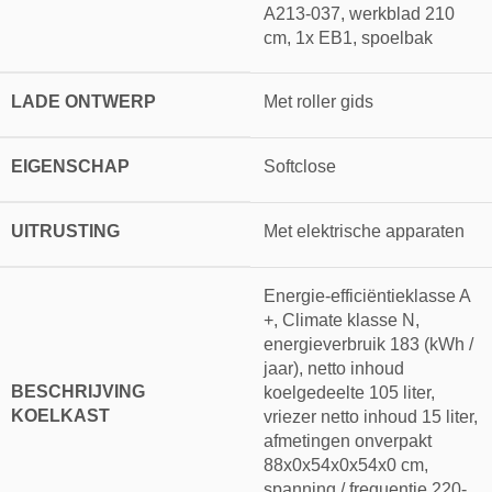
A213-037, werkblad 210
cm, 1x EB1, spoelbak
LADE ONTWERP
Met roller gids
EIGENSCHAP
Softclose
UITRUSTING
Met elektrische apparaten
Energie-efficiëntieklasse A
+, Climate klasse N,
energieverbruik 183 (kWh /
jaar), netto inhoud
BESCHRIJVING
koelgedeelte 105 liter,
KOELKAST
vriezer netto inhoud 15 liter,
afmetingen onverpakt
88x0x54x0x54x0 cm,
spanning / frequentie 220-