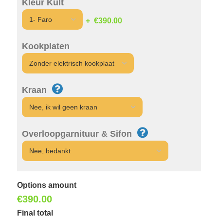
Kleur Kult
€390.00
Kookplaten
Kraan
Overloopgarnituur & Sifon
Options amount
€
390.00
Final total