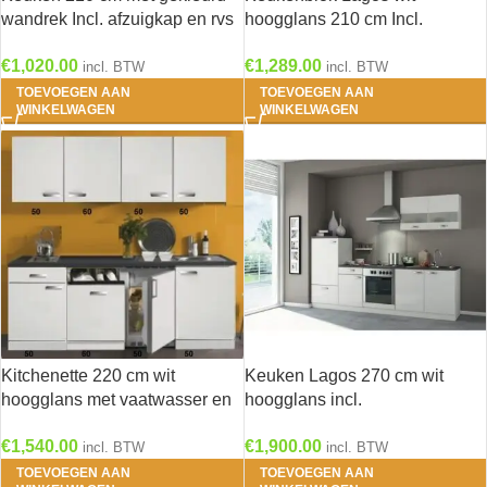
wandrek Incl. afzuigkap en rvs
hoogglans 210 cm Incl.
spoelbak KT212E-9-601
Inbouwapparatuur RAI-749
€
1,020.00
€
1,289.00
incl. BTW
incl. BTW
TOEVOEGEN AAN
TOEVOEGEN AAN
WINKELWAGEN
WINKELWAGEN
Kitchenette 220 cm wit
Keuken Lagos 270 cm wit
hoogglans met vaatwasser en
hoogglans incl.
koelkast en kookplaat RAI-
Inbouwapparatuur OPTI-125
€
1,540.00
€
1,900.00
4534
incl. BTW
incl. BTW
TOEVOEGEN AAN
TOEVOEGEN AAN