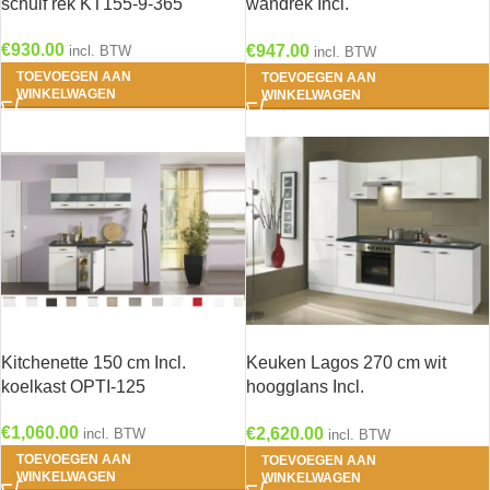
schuif rek KT155-9-365
wandrek Incl.
Inbouwapparatuur KT242E-9-
€
930.00
€
947.00
incl. BTW
634
incl. BTW
TOEVOEGEN AAN
TOEVOEGEN AAN
WINKELWAGEN
WINKELWAGEN
Kitchenette 150 cm Incl.
Keuken Lagos 270 cm wit
koelkast OPTI-125
hoogglans Incl.
Inbouwapparatuur OPTI-125
€
1,060.00
€
2,620.00
incl. BTW
incl. BTW
TOEVOEGEN AAN
TOEVOEGEN AAN
WINKELWAGEN
WINKELWAGEN