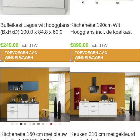
Buffetkast Lagos wit hoogglans
Kitchenette 190cm Wit
(BxHxD) 100,0 x 84,8 x 60,0
Hoogglans incl. de koelkast
cm U106-9
HRF-4600
€
249.00
€
899.00
incl. BTW
incl. BTW
TOEVOEGEN AAN
TOEVOEGEN AAN
WINKELWAGEN
WINKELWAGEN
Kitchenette 150 cm met blauw
Keuken 210 cm met gekleurd