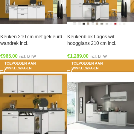
Keuken 210 cm met gekleurd
Keukenblok Lagos wit
wandrek Incl.
hoogglans 210 cm Incl.
Inbouwapparatuur KT222E-9-
Inbouwapparatuur RAI-749
€
965.00
€
1,289.00
624
incl. BTW
incl. BTW
TOEVOEGEN AAN
TOEVOEGEN AAN
WINKELWAGEN
WINKELWAGEN