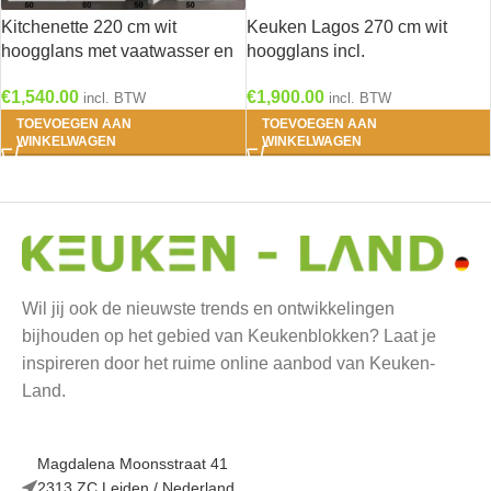
Kitchenette 220 cm wit
Keuken Lagos 270 cm wit
hoogglans met vaatwasser en
hoogglans incl.
koelkast en kookplaat RAI-
Inbouwapparatuur OPTI-125
€
1,540.00
€
1,900.00
4534
incl. BTW
incl. BTW
TOEVOEGEN AAN
TOEVOEGEN AAN
WINKELWAGEN
WINKELWAGEN
Wil jij ook de nieuwste trends en ontwikkelingen
bijhouden op het gebied van Keukenblokken? Laat je
inspireren door het ruime online aanbod van Keuken-
Land.
Magdalena Moonsstraat 41
2313 ZC Leiden / Nederland