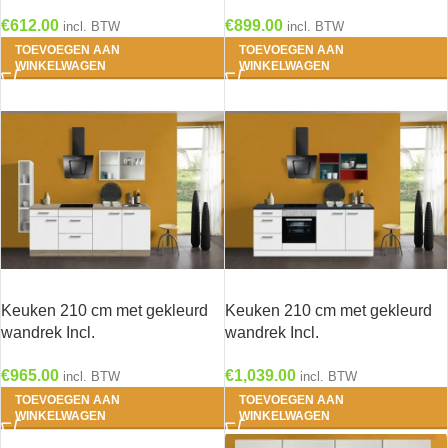
kookplaat HRG-0389
HRF-4600
€
612.00
€
899.00
incl. BTW
incl. BTW
TOEVOEGEN AAN
TOEVOEGEN AAN
WINKELWAGEN
WINKELWAGEN
Keuken 210 cm met gekleurd
Keuken 210 cm met gekleurd
wandrek Incl.
wandrek Incl.
Inbouwapparatuur KT222E-9-
Inbouwapparatuur en RVS
€
965.00
€
1,039.00
624
spoelbak KT211E-9-732
incl. BTW
incl. BTW
TOEVOEGEN AAN
TOEVOEGEN AAN
WINKELWAGEN
WINKELWAGEN