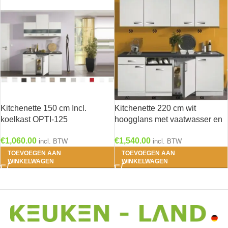
Kitchenette 150 cm Incl.
Kitchenette 220 cm wit
koelkast OPTI-125
hoogglans met vaatwasser en
koelkast en kookplaat RAI-
€
1,060.00
€
1,540.00
incl. BTW
4534
incl. BTW
TOEVOEGEN AAN
TOEVOEGEN AAN
WINKELWAGEN
WINKELWAGEN