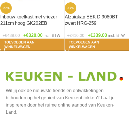
-27%
-17%
Inbouw koelkast met vriezer
Afzuigkap EEK D 9080BT
211cm hoog GK202EB
zwart HRG-259
€
320.00
€
339.00
€
439.00
€
410.00
incl. BTW
incl. BTW
TOEVOEGEN AAN
TOEVOEGEN AAN
WINKELWAGEN
WINKELWAGEN
Wil jij ook de nieuwste trends en ontwikkelingen
bijhouden op het gebied van Keukenblokken? Laat je
inspireren door het ruime online aanbod van Keuken-
Land.