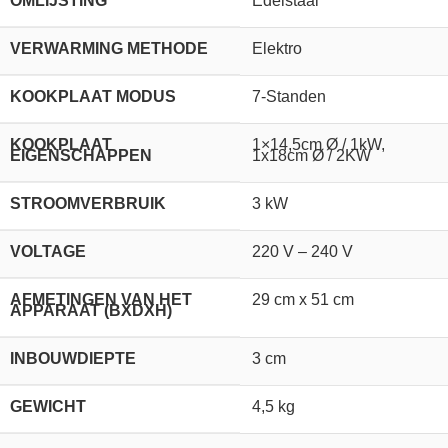
OMLIJSTING
Edelstaal
VERWARMING METHODE
Elektro
KOOKPLAAT MODUS
7-Standen
KOOKPLAAT
1×14,5cm Ø / 1kW,
EIGENSCHAPPEN
1x18cm Ø / 2KW
STROOMVERBRUIK
3 kW
VOLTAGE
220 V – 240 V
AFMETINGEN VAN HET
29 cm x 51 cm
APPARAAT (BXDXH)
INBOUWDIEPTE
3 cm
GEWICHT
4,5 kg