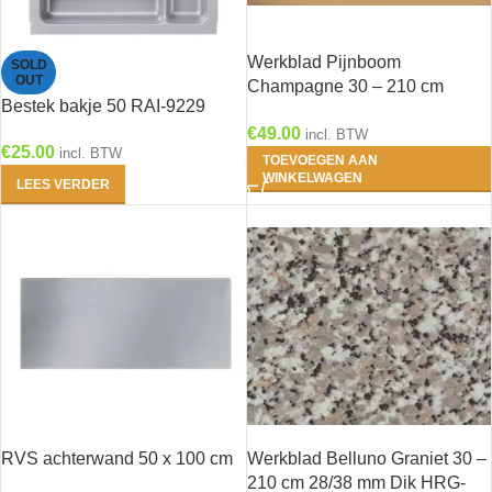
Werkblad Pijnboom
SOLD
OUT
Champagne 30 – 210 cm
Bestek bakje 50 RAI-9229
28/38 mm Dik HRG-4258
€
49.00
incl. BTW
€
25.00
incl. BTW
TOEVOEGEN AAN
WINKELWAGEN
LEES VERDER
RVS achterwand 50 x 100 cm
Werkblad Belluno Graniet 30 –
210 cm 28/38 mm Dik HRG-