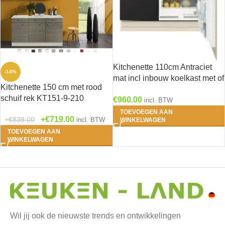
Kitchenette 110cm Antraciet
-14%
mat incl inbouw koelkast met of
Kitchenette 150 cm met rood
zonder wandkasten RAI-1047
schuif rek KT151-9-210
€
960.00
incl. BTW
TOEVOEGEN AAN
€
719.00
€
839.00
incl. BTW
WINKELWAGEN
TOEVOEGEN AAN
WINKELWAGEN
Wil jij ook de nieuwste trends en ontwikkelingen