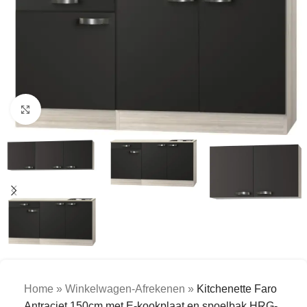
Click to enlarge
Home
»
Winkelwagen-Afrekenen
»
Kitchenette Faro
Antraciet 150cm met E-kookplaat en spoelbak HRG-