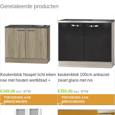
Gerelateerde producten
Keukenblok Neapel licht eiken
keukenblok 100cm antraciet-
ruw met houten wertkblad +
zwart glans met rvs
losse rvs spoelbak HRG-103
aanrechtblad RAI-3329
€
349.00
€
355.00
incl. BTW
incl. BTW
TOEVOEGEN AAN
TOEVOEGEN AAN
WINKELWAGEN
WINKELWAGEN