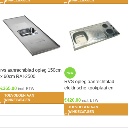
WINKELWAGEN
WINKELWAGEN
rvs aanrechtblad opleg 150cm
NEW
x 60cm RAI-2500
RVS opleg aanrechtblad
elektrische kookplaat en
€
365.00
incl. BTW
spoelbak 100 x 60 mm HRG-
TOEVOEGEN AAN
€
420.00
WINKELWAGEN
8348
incl. BTW
TOEVOEGEN AAN
WINKELWAGEN