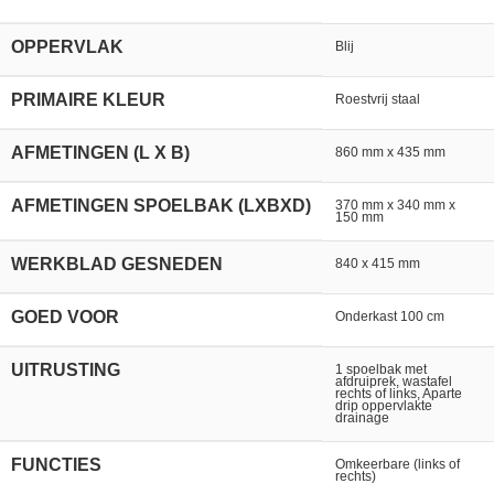
OPPERVLAK
Blij
PRIMAIRE KLEUR
Roestvrij staal
AFMETINGEN (L X B)
860 mm x 435 mm
AFMETINGEN SPOELBAK (LXBXD)
370 mm x 340 mm x
150 mm
WERKBLAD GESNEDEN
840 x 415 mm
GOED VOOR
Onderkast 100 cm
UITRUSTING
1 spoelbak met
afdruiprek, wastafel
rechts of links, Aparte
drip oppervlakte
drainage
FUNCTIES
Omkeerbare (links of
rechts)