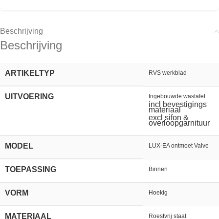
Beschrijving
Beschrijving
ARTIKELTYP
RVS werkblad
UITVOERING
Ingebouwde wastafel
incl bevestigings
materiaal
excl sifon &
overloopgarnituur
MODEL
LUX-EA ontmoet Valve
TOEPASSING
Binnen
VORM
Hoekig
MATERIAAL
Roestvrij staal