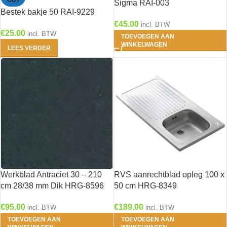
OUT
Sigma RAI-003
Bestek bakje 50 RAI-9229
€
45.00
incl. BTW
€
25.00
incl. BTW
TOEVOEGEN AAN
WINKELWAGEN
LEES VERDER
Werkblad Antraciet 30 – 210
RVS aanrechtblad opleg 100 x
cm 28/38 mm Dik HRG-8596
50 cm HRG-8349
€
95.00
€
189.00
incl. BTW
incl. BTW
TOEVOEGEN AAN
TOEVOEGEN AAN