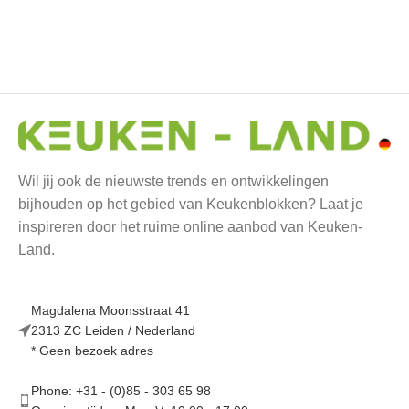
mat
(0)
3- Ingvar 
Antraciet
4- Matten 
mat
(0)
Wil jij ook de nieuwste trends en ontwikkelingen
bijhouden op het gebied van Keukenblokken? Laat je
inspireren door het ruime online aanbod van Keuken-
5- Arvid -
Land.
(0)
Magdalena Moonsstraat 41
6- Linus -
2313 ZC Leiden / Nederland
glans
(0)
* Geen bezoek adres
Phone: +31 - (0)85 - 303 65 98
7- Jonte -