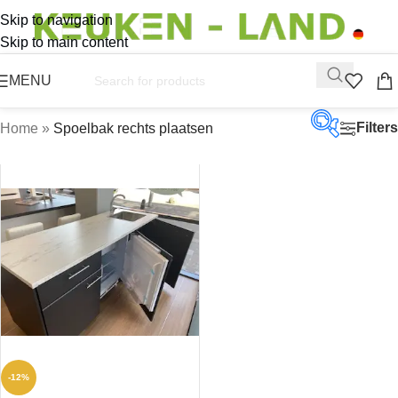
Skip to navigation
Skip to main content
MENU
Filters
Home
»
Spoelbak rechts plaatsen
Op vo
Aanbi
Productc
Productt
-12%