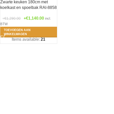
Zwarte keuken 180cm met
koelkast en spoelbak RAI-8858
Antra
€
1,140.00
€
1,290.00
incl.
BTW
Beton
TOEVOEGEN AAN
WINKELWAGEN
Grijs
Items available:
21
Houtn
Roo
Wit
(0
Zwar
1- Bengt 
(0)
2- Erik - 