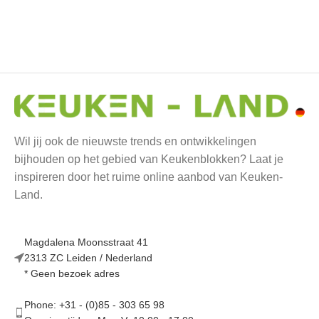
mat
(0)
3- Ingvar 
Antraciet
4- Matten 
mat
(0)
Wil jij ook de nieuwste trends en ontwikkelingen
bijhouden op het gebied van Keukenblokken? Laat je
inspireren door het ruime online aanbod van Keuken-
5- Arvid -
Land.
(0)
Magdalena Moonsstraat 41
6- Linus -
2313 ZC Leiden / Nederland
glans
(0)
* Geen bezoek adres
Phone: +31 - (0)85 - 303 65 98
7- Jonte -