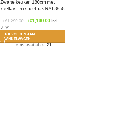
Zwarte keuken 180cm met
koelkast en spoelbak RAI-8858
Antra
€
1,140.00
€
1,290.00
incl.
BTW
Beton
TOEVOEGEN AAN
WINKELWAGEN
Grijs
Items available:
21
Houtn
Roo
Wit
(0
Zwar
1- Bengt 
(0)
2- Erik - 