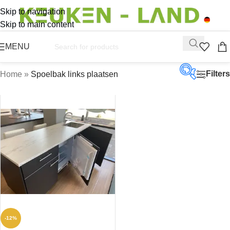
Skip to navigation
Skip to main content
MENU
Filters
Home
»
Spoelbak links plaatsen
Op vo
Aanbi
Productc
Productt
-12%