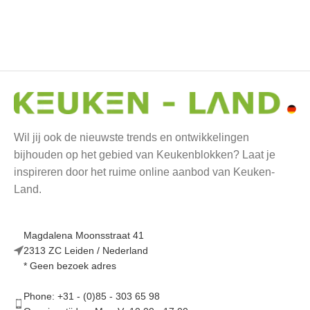
mat
(0)
3- Ingvar 
Antraciet
4- Matten 
mat
(0)
Wil jij ook de nieuwste trends en ontwikkelingen
bijhouden op het gebied van Keukenblokken? Laat je
inspireren door het ruime online aanbod van Keuken-
5- Arvid -
Land.
(0)
Magdalena Moonsstraat 41
6- Linus -
2313 ZC Leiden / Nederland
glans
(0)
* Geen bezoek adres
Phone: +31 - (0)85 - 303 65 98
7- Jonte -