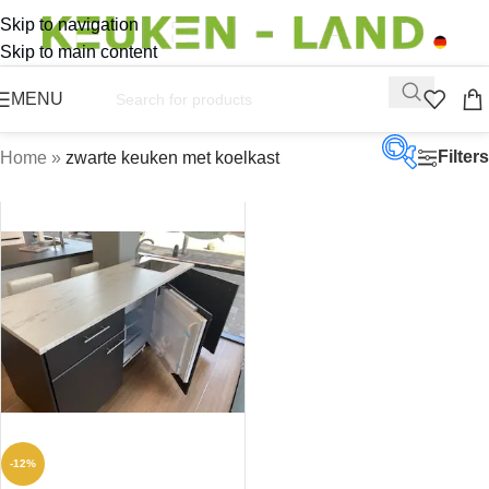
Skip to navigation
Skip to main content
MENU
Filters
Home
»
zwarte keuken met koelkast
Op vo
Aanbi
Productc
Productt
-12%