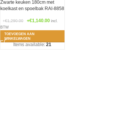
Zwarte keuken 180cm met
koelkast en spoelbak RAI-8858
Antra
€
1,140.00
€
1,290.00
incl.
BTW
Beton
TOEVOEGEN AAN
WINKELWAGEN
Grijs
Items available:
21
Houtn
Roo
Wit
(0
Zwar
1- Bengt 
(0)
2- Erik - 