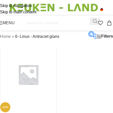
Skip to navigation
Skip to main content
MENU
Filters
Home
»
6- Linus - Antraciet glans
Op vo
Aanbi
Productc
Productt
-21%