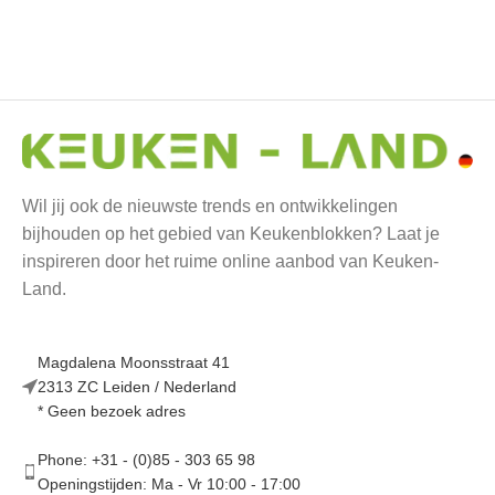
mat
(1)
3- Ingvar 
Antraciet
4- Matten 
Wil jij ook de nieuwste trends en ontwikkelingen
mat
(1)
bijhouden op het gebied van Keukenblokken? Laat je
inspireren door het ruime online aanbod van Keuken-
Land.
5- Arvid -
(1)
Magdalena Moonsstraat 41
2313 ZC Leiden / Nederland
6- Linus -
* Geen bezoek adres
glans
(1)
Phone: +31 - (0)85 - 303 65 98
Openingstijden: Ma - Vr 10:00 - 17:00
7- Jonte -