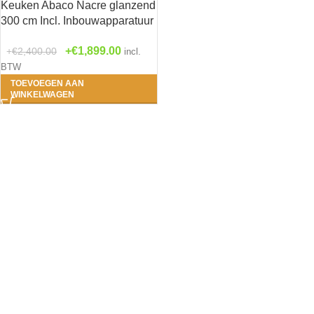
Keuken Abaco Nacre glanzend
300 cm Incl. Inbouwapparatuur
HRG-31189
Antra
€
1,899.00
€
2,400.00
incl.
BTW
Beton
TOEVOEGEN AAN
WINKELWAGEN
Grijs
Houtn
Roo
Wit
(0
Zwar
1- Bengt 
(1)
2- Erik - 