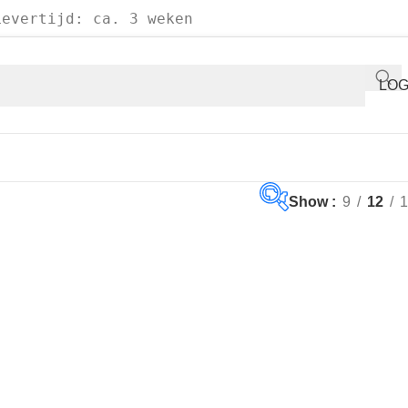
Levertijd: ca. 3 weken
LOG
Show
9
12
1
Op voorraad
Aanbieding
(1)
Productcategorie
Productcategorieën