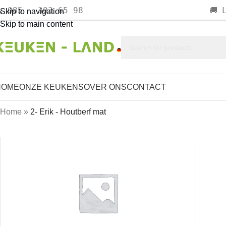
085 - 303 65 98

🚚
Skip to navigation
Skip to main content
HOME
ONZE KEUKENS
OVER ONS
CONTACT
Home
»
2- Erik - Houtberf mat