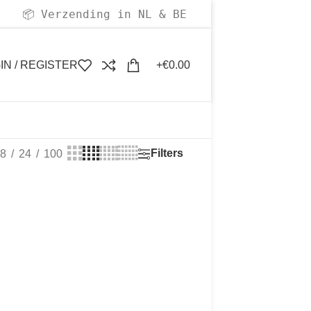
Verzending in NL & BE
📦
IN / REGISTER
€
0.00
Filters
8
24
100
ën