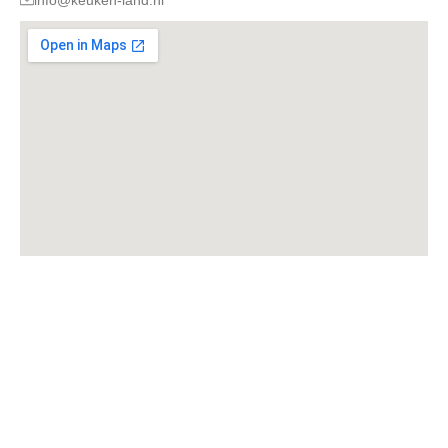
KVK : 27313510
BTW Nr. : NL002311818B17
Links
Wat is een keukenblok?
Handleiding montage spoelbak